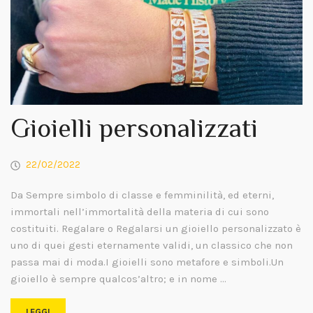
Gioielli personalizzati
22/02/2022
Da Sempre simbolo di classe e femminilità, ed eterni,
immortali nell’immortalità della materia di cui sono
costituiti. Regalare o Regalarsi un gioiello personalizzato è
uno di quei gesti eternamente validi, un classico che non
passa mai di moda.I gioielli sono metafore e simboli.Un
gioiello è sempre qualcos’altro; e in nome …
LEGGI