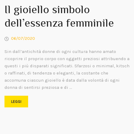
Il gioiello simbolo
dell’essenza femminile
06/07/2020
Sin dall’antichità donne di ogni cultura hanno amato
ricoprire il proprio corpo con oggetti preziosi attribuendo a
questi i più disparati significati. Sfarzosi o minimal, kitsch
o raffinati, di tendenza o eleganti, la costante che
accomuna ciascun gioiello è data dalla volontà di ogni
donna di sentirsi preziosa e di …
LEGGI