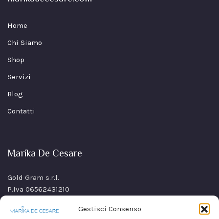
Home
Chi Siamo
Shop
Servizi
Blog
Contatti
Marika De Cesare
Gold Gram s.r.l.
P.Iva 06562431210
SS Sannitica Km 9,n. 26
Gestisci Consenso
80021 Afragola(NA)