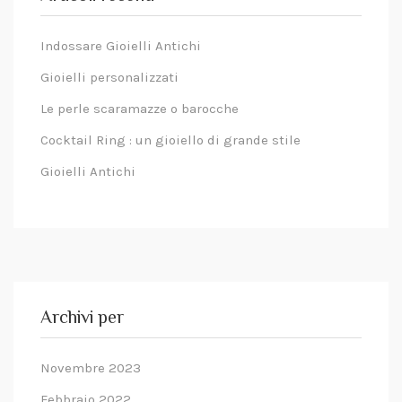
sull'indirizzo.
Indossare Gioielli Antichi
Gioielli personalizzati
Le perle scaramazze o barocche
Cocktail Ring : un gioiello di grande stile
Gioielli Antichi
Archivi per
Novembre 2023
Febbraio 2022