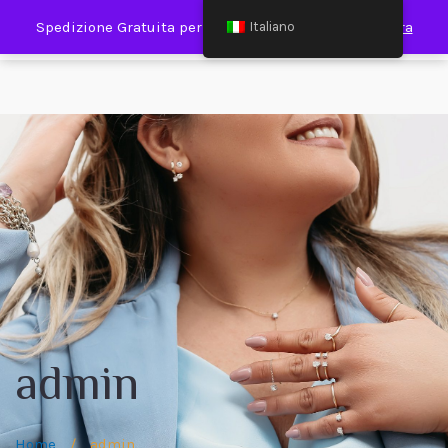
0
Spedizione Gratuita per Spesa Minima €120,00
Ignora
Italiano
admin
Home
/
admin