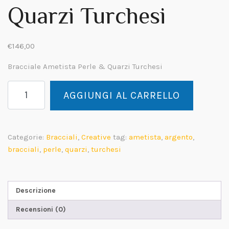
Quarzi Turchesi
€
146,00
Bracciale Ametista Perle & Quarzi Turchesi
Gipsy
AGGIUNGI AL CARRELLO
Chic
Bracciale
Ametista
Perle
Categorie:
Bracciali
,
Creative
tag:
ametista
,
argento
,
&
bracciali
,
perle
,
quarzi
,
turchesi
Quarzi
Turchesi
quantità
Descrizione
Recensioni (0)