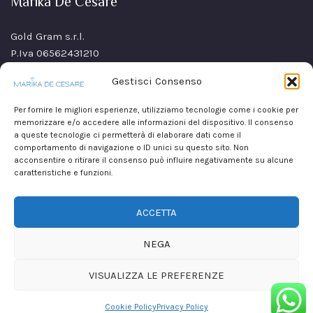
Marika De Cesare
Gold Gram s.r.l.
P.Iva 06562431210
SS Sannitica Km 9,n. 26
Gestisci Consenso
80021 Afragola(NA)
Italy
Per fornire le migliori esperienze, utilizziamo tecnologie come i cookie per
memorizzare e/o accedere alle informazioni del dispositivo. Il consenso
a queste tecnologie ci permetterà di elaborare dati come il
comportamento di navigazione o ID unici su questo sito. Non
acconsentire o ritirare il consenso può influire negativamente su alcune
caratteristiche e funzioni.
ACCETTA
NEGA
VISUALIZZA LE PREFERENZE
Copyright © 2026
Marika De Cesare
realizzato da
Mirium srl
Cookie Policy
Privacy Policy