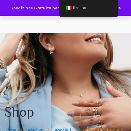
0
Spedizione Gratuita per Spesa Minima €120,00
Ignora
Italiano
Shop
Home
/
Creative
/
Bracciali
/
Gipsy Chic Bracciale