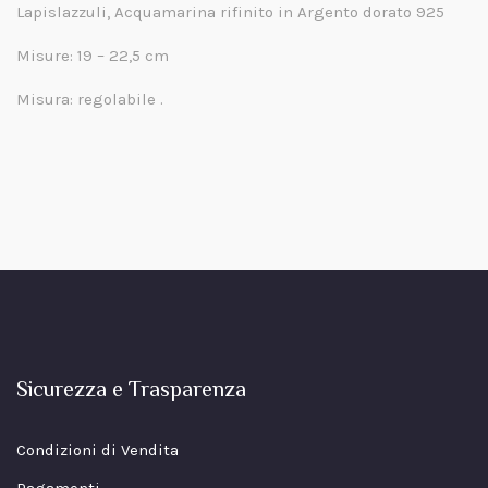
Lapislazzuli, Acquamarina rifinito in Argento dorato 925
Misure: 19 – 22,5 cm
Misura: regolabile .
Sicurezza e Trasparenza
Condizioni di Vendita
Pagamenti