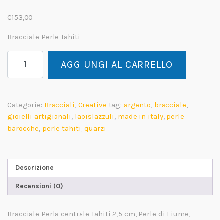
€
153,00
Bracciale Perle Tahiti
Light
AGGIUNGI AL CARRELLO
Bracciale
Perle
Tahiti
&
Categorie:
Bracciali
,
Creative
tag:
argento
,
bracciale
,
Lapislazzuli
gioielli artigianali
,
lapislazzuli
,
made in italy
,
perle
quantità
barocche
,
perle tahiti
,
quarzi
Descrizione
Recensioni (0)
Bracciale Perla centrale Tahiti 2,5 cm, Perle di Fiume,