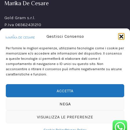
Marika De Cesare
Gold Gram s.r.l.
P.Iva 06562431210
SS Sannitica Km 9,n. 26
Gestisci Consenso
80021 Afragola(NA)
Italy
Per fornire le migliori esperienze, utilizziamo tecnologie come i cookie per
memorizzare e/o accedere alle informazioni del dispositivo. Il consenso
a queste tecnologie ci permetterà di elaborare dati come il
comportamento di navigazione o ID unici su questo sito. Non
acconsentire o ritirare il consenso può influire negativamente su alcune
caratteristiche e funzioni.
ACCETTA
NEGA
VISUALIZZA LE PREFERENZE
Copyright © 2026
Marika De Cesare
realizzato da
Mirium srl