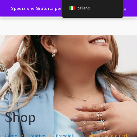
0
Spedizione Gratuita per Spesa Minima €120,00
Ignora
Italiano
Shop
Home
/
Creative
/
Bracciali
/
Light Bracciale Perle