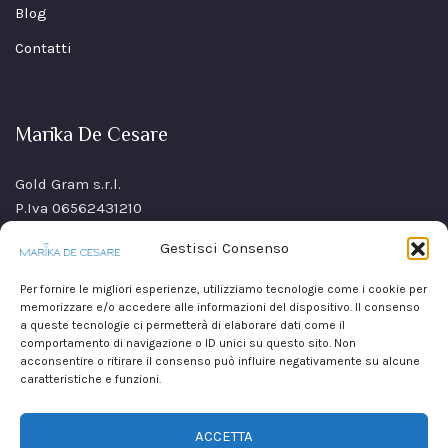
Blog
Contatti
Marika De Cesare
Gold Gram s.r.l.
P.Iva 06562431210
SS Sannitica Km 9,n. 26
Gestisci Consenso
80021 Afragola(NA)
Italy
Per fornire le migliori esperienze, utilizziamo tecnologie come i cookie per
memorizzare e/o accedere alle informazioni del dispositivo. Il consenso
a queste tecnologie ci permetterà di elaborare dati come il
comportamento di navigazione o ID unici su questo sito. Non
acconsentire o ritirare il consenso può influire negativamente su alcune
caratteristiche e funzioni.
ACCETTA