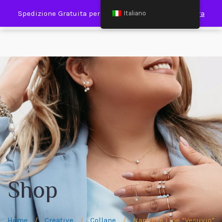
0
Spedizione Gratuita per Spesa Minima €120,00
Ignora
Italiano
Shop
Home
/
Creative
/
Collane
/
Napule è Line “Vesuvio”