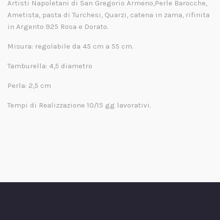
Artisti Napoletani di San Gregorio Armeno,Perle Barocche,
Ametista, pasta di Turchesi, Quarzi, catena in zama, rifinita
in Argento 925 Rosa e Dorato.
Misura: regolabile da 45 cm a 55 cm.
Tamburella: 4,5 diametro
Perla: 2,5 cm
Tempi di Realizzazione 10/15 gg lavorativi.