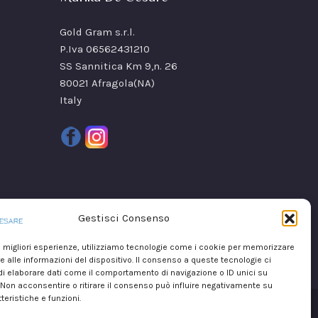
Gold Gram s.r.l.
P.Iva 06562431210
SS Sannitica Km 9,n. 26
80021 Afragola(NA)
Italy
Gestisci Consenso
le migliori esperienze, utilizziamo tecnologie come i cookie per memorizzare
 alle informazioni del dispositivo. Il consenso a queste tecnologie ci
i elaborare dati come il comportamento di navigazione o ID unici su
 Non acconsentire o ritirare il consenso può influire negativamente su
teristiche e funzioni.