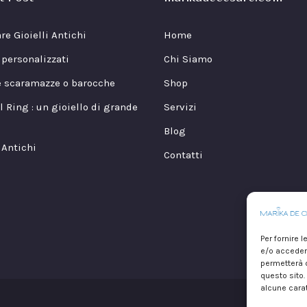
re Gioielli Antichi
Home
i personalizzati
Chi Siamo
e scaramazze o barocche
Shop
l Ring : un gioiello di grande
Servizi
Blog
 Antichi
Contatti
Per fornire 
e/o accedere
permetterà d
questo sito.
alcune carat