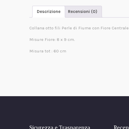
Descrizione
Recensioni (0)
Collana otto fili Perle di Fiume con Fiore Centrale
Misure Fiore: 8 x 9 cm.
Misura tot : 60 cm
Sicurezza e Trasparenza
Recen