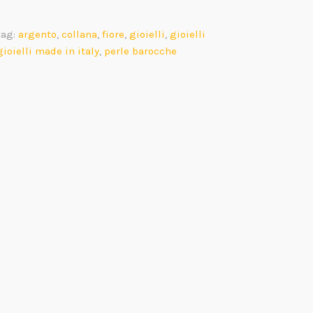
tag:
argento
,
collana
,
fiore
,
gioielli
,
gioielli
gioielli made in italy
,
perle barocche