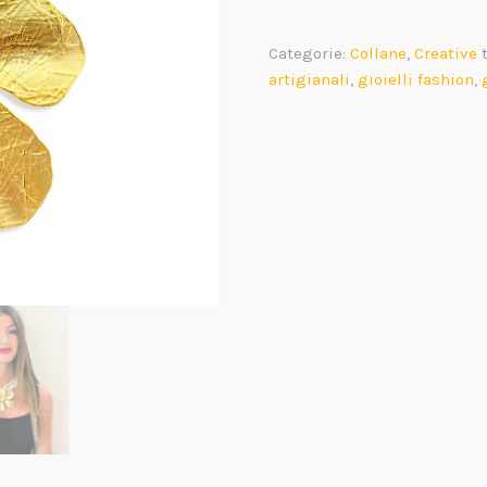
e
Fiore
Categorie:
Collane
,
Creative
quantità
artigianali
,
gioielli fashion
,