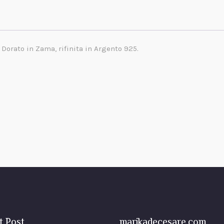
 Dorato in Zama, rifinita in Argento 925.
t Post
marikadecesare.com