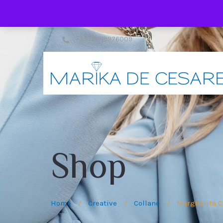
+39 081 19976009
Shop
Home
/
Creative
/
Collane
/
Margherita Co