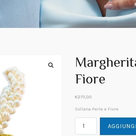
Margherita
Fiore
€
275,00
Collana Perle e Fiore
Margherita
AGGIUNGI
Collana
Perle