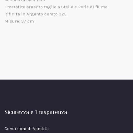
Ematatite argento taglio a Stella e Perle di fiume.
Rifinita in Argento dorato 925.
Misure: 37 cm
Sicurezza e Trasparenza
Condizioni di Vendita