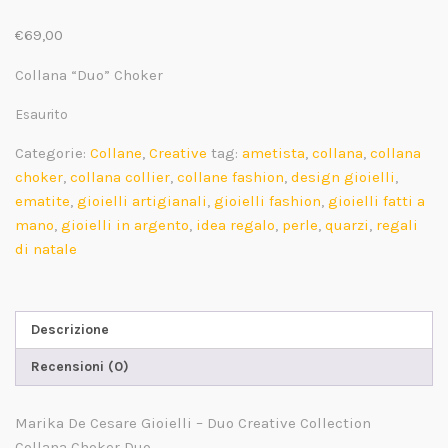
€
69,00
Collana “Duo” Choker
Esaurito
Categorie:
Collane
,
Creative
tag:
ametista
,
collana
,
collana
choker
,
collana collier
,
collane fashion
,
design gioielli
,
ematite
,
gioielli artigianali
,
gioielli fashion
,
gioielli fatti a
mano
,
gioielli in argento
,
idea regalo
,
perle
,
quarzi
,
regali
di natale
Descrizione
Recensioni (0)
Marika De Cesare Gioielli – Duo Creative Collection
Collana Choker Duo