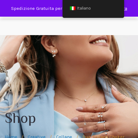
0
Spedizione Gratuita per Spesa Minima €120,00
Ignora
Italiano
Shop
Home
/
Creative
/
Collane
/
Duo Collana Choker