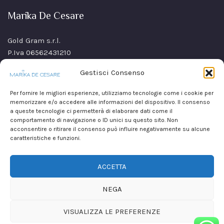
Marika De Cesare
Gold Gram s.r.l.
P.Iva 06562431210
SS Sannitica Km 9,n. 26
Gestisci Consenso
80021 Afragola(NA)
Italy
Per fornire le migliori esperienze, utilizziamo tecnologie come i cookie per
memorizzare e/o accedere alle informazioni del dispositivo. Il consenso
a queste tecnologie ci permetterà di elaborare dati come il
comportamento di navigazione o ID unici su questo sito. Non
acconsentire o ritirare il consenso può influire negativamente su alcune
caratteristiche e funzioni.
ACCETTA
NEGA
VISUALIZZA LE PREFERENZE
Copyright © 2026
Marika De Cesare
realizzato da
Mirium srl