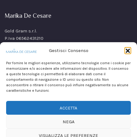
Marika De Cesare
Gold Gram s.r.l.
P.Iva 06562431210
SS Sannitica Km 9,n. 26
Gestisci Consenso
80021 Afragola(NA)
Italy
Per fornire le migliori esperienze, utilizziamo tecnologie come i cookie per
memorizzare e/o accedere alle informazioni del dispositivo. Il consenso
a queste tecnologie ci permetterà di elaborare dati come il
comportamento di navigazione o ID unici su questo sito. Non
acconsentire o ritirare il consenso può influire negativamente su alcune
caratteristiche e funzioni.
ACCETTA
NEGA
VISUALIZZA LE PREFERENZE