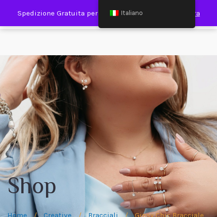
0
Spedizione Gratuita per Spesa Minima €120,00
Ignora
Italiano
Shop
Home
/
Creative
/
Bracciali
/
Gipsy Chic Bracciale