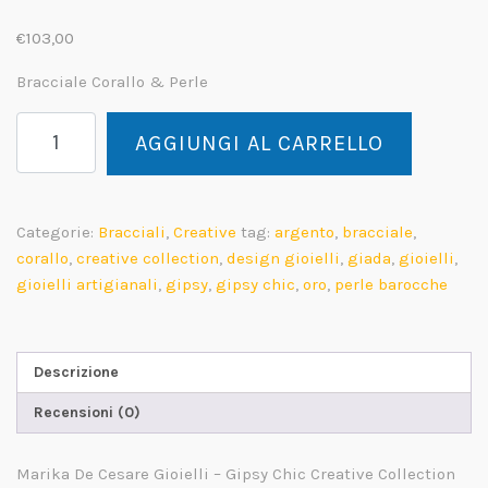
€
103,00
Bracciale Corallo & Perle
Gipsy
AGGIUNGI AL CARRELLO
Chic
Bracciale
Perla
e
Categorie:
Bracciali
,
Creative
tag:
argento
,
bracciale
,
Giada
corallo
,
creative collection
,
design gioielli
,
giada
,
gioielli
,
Gialla
gioielli artigianali
,
gipsy
,
gipsy chic
,
oro
,
perle barocche
quantità
Descrizione
Recensioni (0)
Marika De Cesare Gioielli – Gipsy Chic Creative Collection