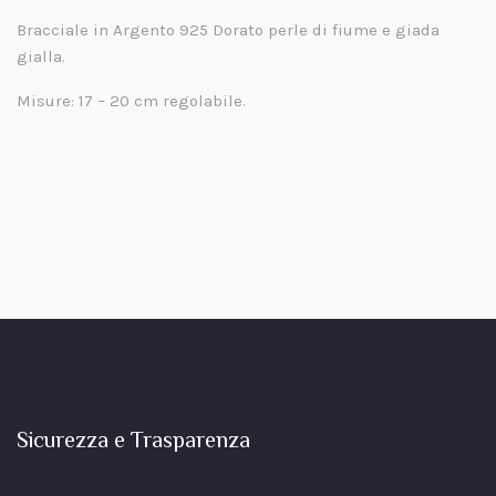
Bracciale in Argento 925 Dorato perle di fiume e giada
gialla.
Misure: 17 – 20 cm regolabile.
Sicurezza e Trasparenza