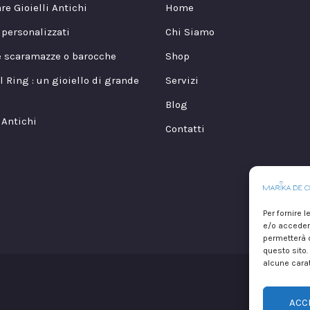
re Gioielli Antichi
Home
i personalizzati
Chi Siamo
e scaramazze o barocche
Shop
l Ring : un gioiello di grande
Servizi
Blog
 Antichi
Contatti
Per fornire 
e/o accedere
permetterà d
questo sito.
alcune carat
Copyr
ACC