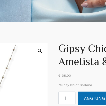
Gipsy Chi
Ametista &
€
138,00
“Gipsy Chic” Collana
Gipsy
AGGIUNGI
Chic
Collana