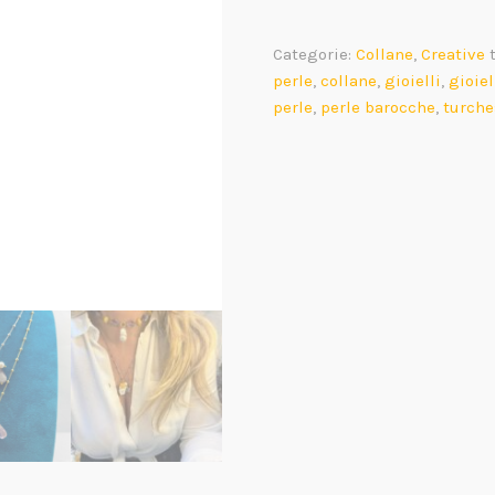
Ametista
&
Categorie:
Collane
,
Creative
Citrino
perle
,
collane
,
gioielli
,
gioiel
quantità
perle
,
perle barocche
,
turche