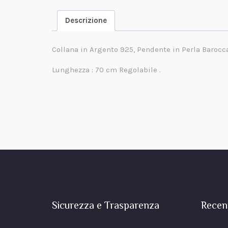
Descrizione
Collana in Argento 925, Pendente in Perla Barocc
Lunghezza : 70 cm Regolabile .
Sicurezza e Trasparenza
Recen