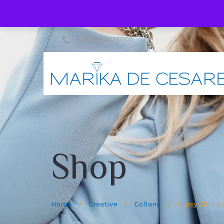
+39 081 19976009
Shop
Home
/
Creative
/
Collane
/
Gipsy Chic Co