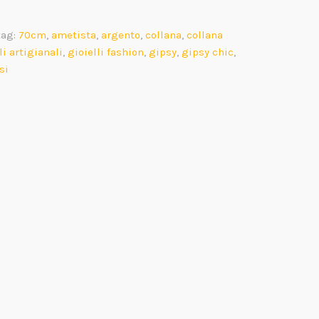
tag:
70cm
,
ametista
,
argento
,
collana
,
collana
li artigianali
,
gioielli fashion
,
gipsy
,
gipsy chic
,
si