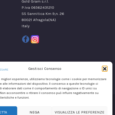
Gold Gram s.r.l.
P.Iva 06562431210
SS Sannitica Km 9,n. 26
80021 Afragola(NA)
Italy
Gestisci Consenso
le migliori esperienze, utilizziamo tecnologie come i cookie per memorizzare
 alle informazioni del dispositivo. Il consenso a queste tecnologie ci
i elaborare dati come il comportamento di navigazione o ID unici su
 Non acconsentire o ritirare il consenso può influire negativamente su
teristiche e funzioni.
ight © 2026
Marika De Cesare
realizzato da
Mirium srl
ETTA
NEGA
VISUALIZZA LE PREFERENZE