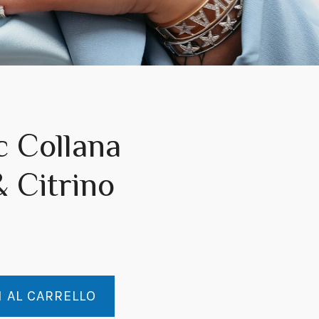
c Collana
 Citrino
 AL CARRELLO