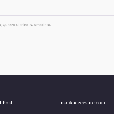
a, Quarzo Citrino & Ametista.
t Post
marikadecesare.com