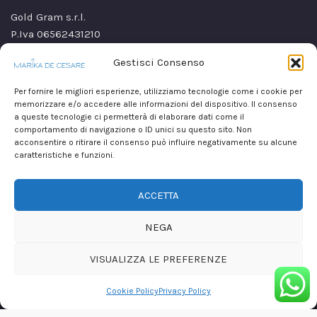
Gold Gram s.r.l.
P.Iva 06562431210
SS Sannitica Km 9,n. 26
Gestisci Consenso
80021 Afragola(NA)
Italy
Per fornire le migliori esperienze, utilizziamo tecnologie come i cookie per
memorizzare e/o accedere alle informazioni del dispositivo. Il consenso
a queste tecnologie ci permetterà di elaborare dati come il
comportamento di navigazione o ID unici su questo sito. Non
acconsentire o ritirare il consenso può influire negativamente su alcune
caratteristiche e funzioni.
ACCETTA
NEGA
VISUALIZZA LE PREFERENZE
Copyright © 2026
Marika De Cesare
realizzato da
Mirium srl
Cookie Policy
Privacy Policy