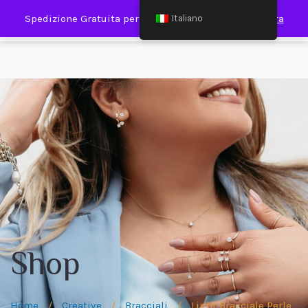
0
Spedizione Gratuita per Spesa Minima €120,00
Ignora
Italiano
Shop
Home
/
Creative
/
Bracciali
/
Light Bracciale Perle