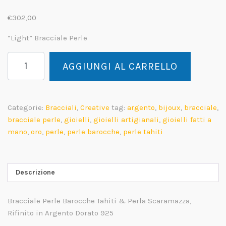
€
302,00
“Light” Bracciale Perle
Light
AGGIUNGI AL CARRELLO
Bracciale
Perle
Barocche
quantità
Categorie:
Bracciali
,
Creative
tag:
argento
,
bijoux
,
bracciale
,
bracciale perle
,
gioielli
,
gioielli artigianali
,
gioielli fatti a
mano
,
oro
,
perle
,
perle barocche
,
perle tahiti
Descrizione
Bracciale Perle Barocche Tahiti & Perla Scaramazza,
Rifinito in Argento Dorato 925