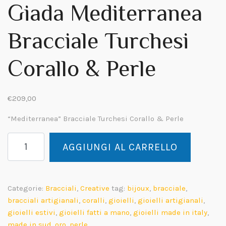
Giada Mediterranea
Bracciale Turchesi
Corallo & Perle
€
209,00
“Mediterranea” Bracciale Turchesi Corallo & Perle
Giada
AGGIUNGI AL CARRELLO
Mediterranea
Bracciale
Turchesi
Corallo
Categorie:
Bracciali
,
Creative
tag:
bijoux
,
bracciale
,
&
bracciali artigianali
,
coralli
,
gioielli
,
gioielli artigianali
,
Perle
gioielli estivi
,
gioielli fatti a mano
,
gioielli made in italy
,
quantità
made in sud
,
oro
,
perle