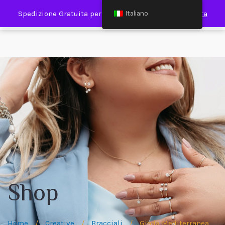
0
Spedizione Gratuita per Spesa Minima €120,00
Ignora
Italiano
Shop
Home
/
Creative
/
Bracciali
/
Giada Mediterranea