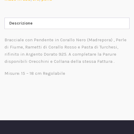
Descrizione
Bracciale con Pendente in Corallo Nero (Madrepora) , Perle
di Fiume, Rametti di Corallo Rosso e Pasta di Turchesi,
rifinito in Argento Dorato 925. A completare la Parure
disponibili Orecchini e Collana della stessa Fattura .
Misure: 15 – 18 cm Regolabile