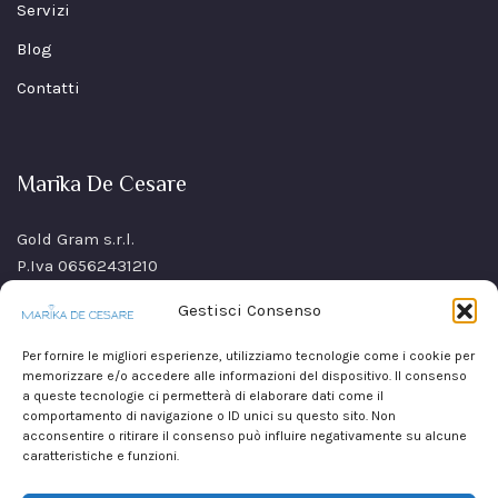
Servizi
Blog
Contatti
Marika De Cesare
Gold Gram s.r.l.
P.Iva 06562431210
SS Sannitica Km 9,n. 26
Gestisci Consenso
80021 Afragola(NA)
Italy
Per fornire le migliori esperienze, utilizziamo tecnologie come i cookie per
memorizzare e/o accedere alle informazioni del dispositivo. Il consenso
a queste tecnologie ci permetterà di elaborare dati come il
comportamento di navigazione o ID unici su questo sito. Non
acconsentire o ritirare il consenso può influire negativamente su alcune
caratteristiche e funzioni.