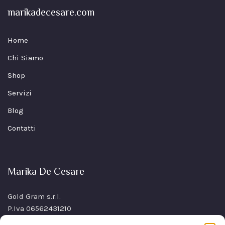
marikadecesare.com
Home
Chi Siamo
Shop
Servizi
Blog
Contatti
Marika De Cesare
Gold Gram s.r.l.
P.Iva 06562431210
SS Sannitica Km 9,n. 26