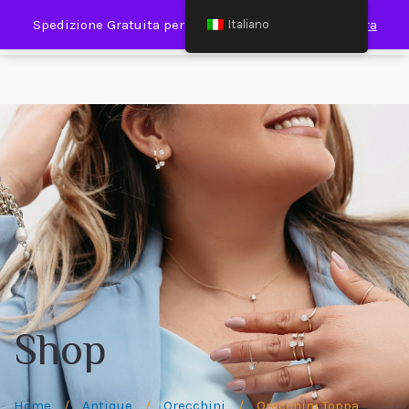
0
Spedizione Gratuita per Spesa Minima €120,00
Ignora
Italiano
Shop
Home
/
Antique
/
Orecchini
/
Orecchini Toppa