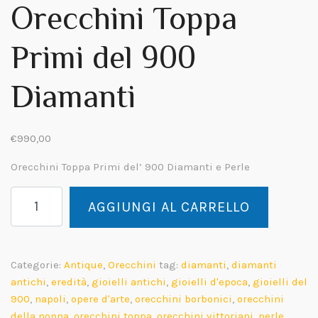
Orecchini Toppa
Primi del 900
Diamanti
€
990,00
Orecchini Toppa Primi del’ 900 Diamanti e Perle
Orecchini
AGGIUNGI AL CARRELLO
Toppa
Primi
del
900
Categorie:
Antique
,
Orecchini
tag:
diamanti
,
diamanti
Diamanti
antichi
,
eredità
,
gioielli antichi
,
gioielli d'epoca
,
gioielli del
quantità
900
,
napoli
,
opere d'arte
,
orecchini borbonici
,
orecchini
della nonna
,
orecchini toppa
,
orecchini vittoriani
,
perle
,