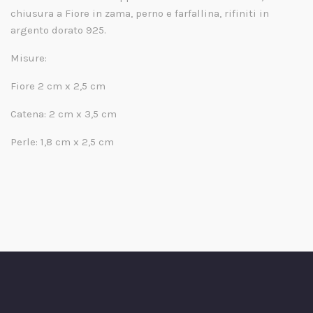
chiusura a Fiore in zama, perno e farfallina, rifiniti in
argento dorato 925.
Misure:
Fiore 2 cm x 2,5 cm
Catena: 2 cm x 3,5 cm
Perle: 1,8 cm x 2,5 cm