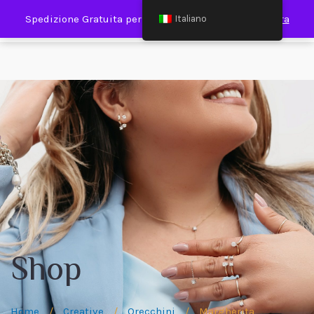
0
Spedizione Gratuita per Spesa Minima €120,00
Ignora
Italiano
Shop
Home
/
Creative
/
Orecchini
/
Margherita