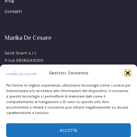
Blog
Contatti
Marika De Cesare
Gold Gram s.r.l.
P.Iva 06562431210
SS Sannitica Km 9,n. 26
Gestisci Consenso
80021 Afragola(NA)
Italy
Per fornire le migliori esperienze, utilizziamo tecnologie come i cookie per
memorizzare e/o accedere alle informazioni del dispositivo. Il consenso
a queste tecnologie ci permetterà di elaborare dati come il
comportamento di navigazione o ID unici su questo sito. Non
acconsentire o ritirare il consenso può influire negativamente su alcune
caratteristiche e funzioni.
ACCETTA