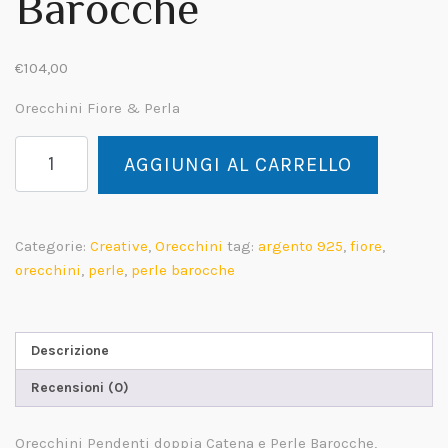
Barocche
€
104,00
Orecchini Fiore & Perla
Margherita
AGGIUNGI AL CARRELLO
Orecchini
Pendenti
Perle
Barocche
Categorie:
Creative
,
Orecchini
tag:
argento 925
,
fiore
,
quantità
orecchini
,
perle
,
perle barocche
Descrizione
Recensioni (0)
Orecchini Pendenti doppia Catena e Perle Barocche,