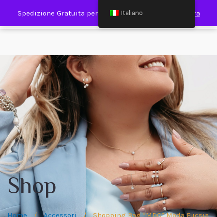
0
Spedizione Gratuita per Spesa Minima €120,00
Ignora
Italiano
Shop
Home
/
Accessori
/
Shopping Bag “MDC” Moda Fucsia