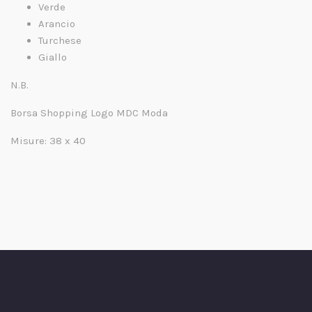
Verde
Arancio
Turchese
Giallo
N.B.
Borsa Shopping Logo MDC Moda
Misure: 38 x 40