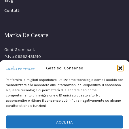
Blog
Contatti
Marika De Cesare
Gold Gram s.r.l.
P.Iva 06562431210
SS Sannitica Km 9,n. 26
Gestisci Consenso
80021 Afragola(NA)
Italy
Per fornire le migliori esperienze, utilizziamo tecnologie come i cookie per
memorizzare e/o accedere alle informazioni del dispositivo. Il consenso
a queste tecnologie ci permetterà di elaborare dati come il
comportamento di navigazione o ID unici su questo sito. Non
acconsentire o ritirare il consenso può influire negativamente su alcune
caratteristiche e funzioni.
ACCETTA