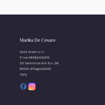
Marika De Cesare
Gold Gram s.r.l.
P.Iva 06562431210
SS Sannitica Km 9,n. 26
80021 Afragola(NA)
Italy