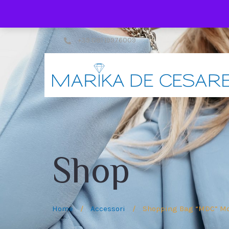
+39 081 19976009
Shop
Home
/
Accessori
/
Shopping Bag “MDC” M