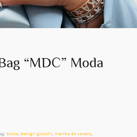
 Bag “MDC” Moda
ag:
borse
,
design gioielli
,
marika de cesare
,