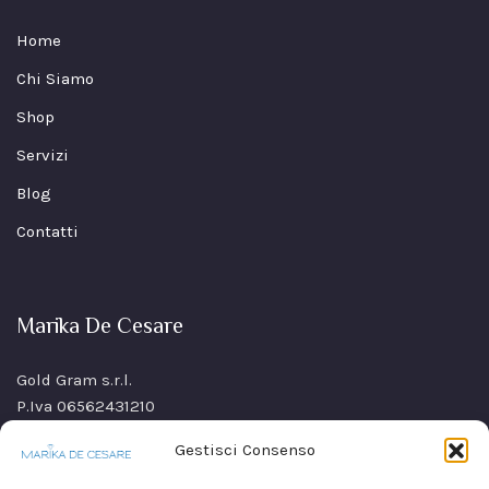
Home
Chi Siamo
Shop
Servizi
Blog
Contatti
Marika De Cesare
Gold Gram s.r.l.
P.Iva 06562431210
SS Sannitica Km 9,n. 26
Gestisci Consenso
80021 Afragola(NA)
Italy