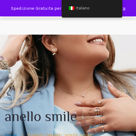
0
Spedizione Gratuita per Spesa Minima €120,00
Ignora
Italiano
anello smile
Home
/
Prodotti taggati “anello smile”