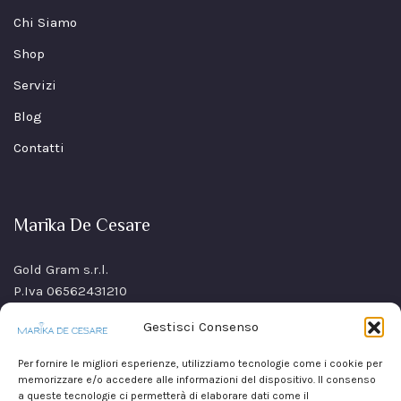
Chi Siamo
Shop
Servizi
Blog
Contatti
Marika De Cesare
Gold Gram s.r.l.
P.Iva 06562431210
SS Sannitica Km 9,n. 26
Gestisci Consenso
80021 Afragola(NA)
Italy
Per fornire le migliori esperienze, utilizziamo tecnologie come i cookie per
memorizzare e/o accedere alle informazioni del dispositivo. Il consenso
a queste tecnologie ci permetterà di elaborare dati come il