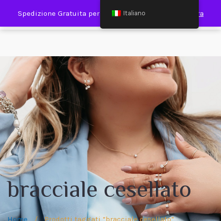
0
Spedizione Gratuita per Spesa Minima €120,00
Ignora
Italiano
bracciale cesellato
Home
/
Prodotti taggati “bracciale cesellato”