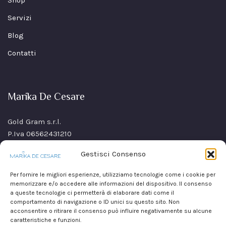
Shop
Servizi
Blog
Contatti
Marika De Cesare
Gold Gram s.r.l.
P.Iva 06562431210
SS Sannitica Km 9,n. 26
Gestisci Consenso
80021 Afragola(NA)
Italy
Per fornire le migliori esperienze, utilizziamo tecnologie come i cookie per
memorizzare e/o accedere alle informazioni del dispositivo. Il consenso
a queste tecnologie ci permetterà di elaborare dati come il
comportamento di navigazione o ID unici su questo sito. Non
acconsentire o ritirare il consenso può influire negativamente su alcune
caratteristiche e funzioni.