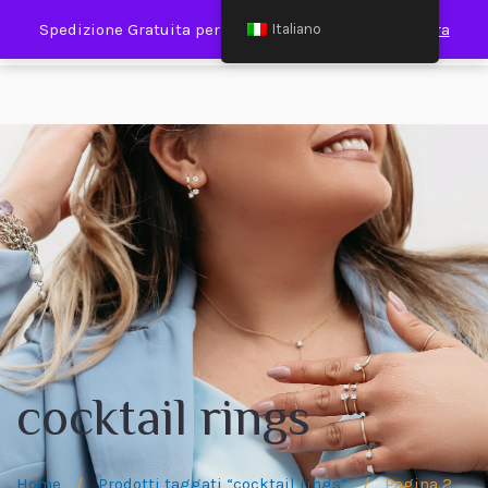
0
Spedizione Gratuita per Spesa Minima €120,00
Ignora
Italiano
cocktail rings
Home
/
Prodotti taggati “cocktail rings”
/
Pagina 2