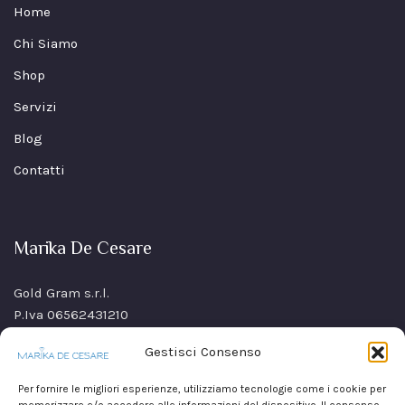
Home
Chi Siamo
Shop
Servizi
Blog
Contatti
Marika De Cesare
Gold Gram s.r.l.
P.Iva 06562431210
SS Sannitica Km 9,n. 26
Gestisci Consenso
80021 Afragola(NA)
Italy
Per fornire le migliori esperienze, utilizziamo tecnologie come i cookie per