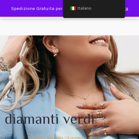
0
Spedizione Gratuita per Spesa Minima €120,00
Ignora
Italiano
diamanti verdi
Home
/
Prodotti taggati “diamanti verdi”