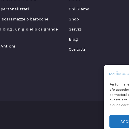
i personalizzati
Chi Siamo
e scaramazze o barocche
Shop
l Ring : un gioiello di grande
Servizi
Blog
 Antichi
Contatti
Per fornire 
e/o accedere
permetterà d
questo sito.
alcune carat
Copyr
ACC