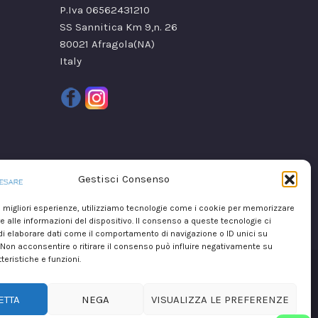
P.Iva 06562431210
SS Sannitica Km 9,n. 26
80021 Afragola(NA)
Italy
Gestisci Consenso
le migliori esperienze, utilizziamo tecnologie come i cookie per memorizzare
 alle informazioni del dispositivo. Il consenso a queste tecnologie ci
i elaborare dati come il comportamento di navigazione o ID unici su
 Non acconsentire o ritirare il consenso può influire negativamente su
teristiche e funzioni.
ight © 2026
Marika De Cesare
realizzato da
Mirium srl
ETTA
NEGA
VISUALIZZA LE PREFERENZE