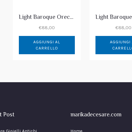
Light Baroque Orecchini Perle Barocche Button
€
88,00
€
88,00
AGGIUNGI AL
AGGIUNGI 
CARRELLO
CARRELL
t Post
marikadecesare.com
re Gioielli Antichi
Home