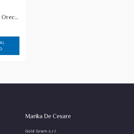
Light Baroque Orecchini Perle Barocche Foglia
AL
O
Marika De Cesare
Gold Gram s.r.l.