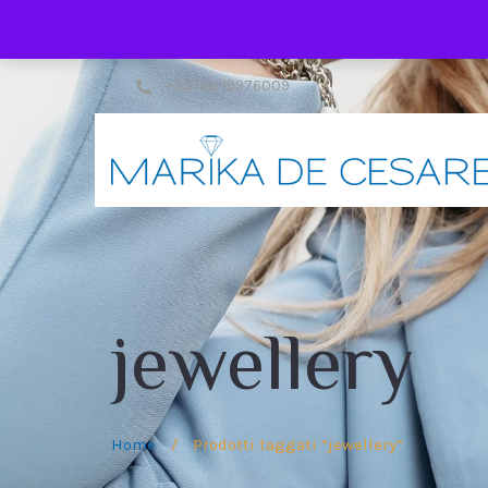
+39 081 19976009
jewellery
Home
/
Prodotti taggati “jewellery”