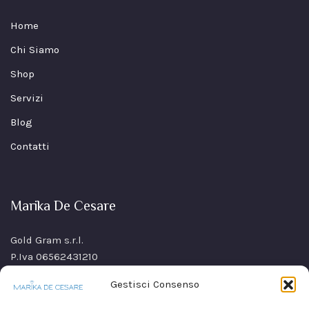
Home
Chi Siamo
Shop
Servizi
Blog
Contatti
Marika De Cesare
Gold Gram s.r.l.
P.Iva 06562431210
SS Sannitica Km 9,n. 26
Gestisci Consenso
80021 Afragola(NA)
Italy