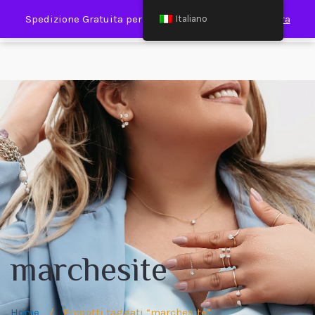
0
Spedizione Gratuita per Spesa Minima €120,00
Ignora
Italiano
marchesite
Home
/
Prodotti taggati “marchesite”