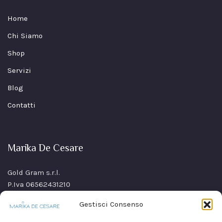
Home
Chi Siamo
Shop
Servizi
Blog
Contatti
Marika De Cesare
Gold Gram s.r.l.
P.Iva 06562431210
SS Sannitica Km 9,n. 26
Gestisci Consenso
80021 Afragola(NA)
Italy