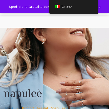
0
Spedizione Gratuita per Spesa Minima €120,00
Ignora
Italiano
napuleè
Home
/
Prodotti taggati “napuleè”