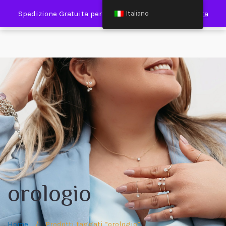
0
Spedizione Gratuita per Spesa Minima €120,00
Ignora
Italiano
orologio
Home
/
Prodotti taggati “orologio”