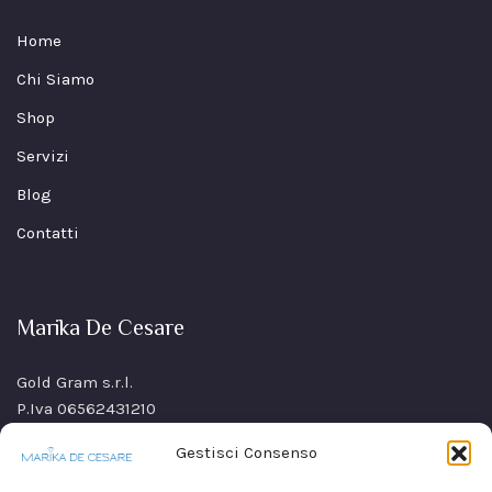
Home
Chi Siamo
Shop
Servizi
Blog
Contatti
Marika De Cesare
Gold Gram s.r.l.
P.Iva 06562431210
SS Sannitica Km 9,n. 26
Gestisci Consenso
80021 Afragola(NA)
Italy