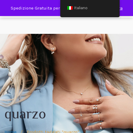
0
Spedizione Gratuita per Spesa Minima €120,00
Ignora
Italiano
quarzo
Home
/
Prodotti taggati “quarzo”