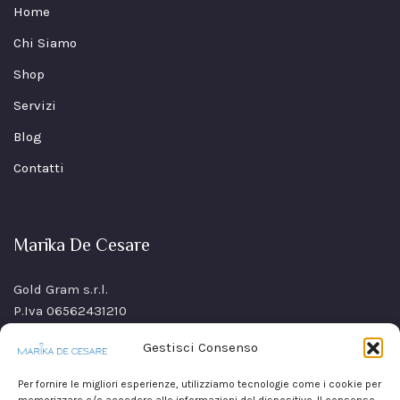
Home
Chi Siamo
Shop
Servizi
Blog
Contatti
Marika De Cesare
Gold Gram s.r.l.
P.Iva 06562431210
SS Sannitica Km 9,n. 26
Gestisci Consenso
80021 Afragola(NA)
Italy
Per fornire le migliori esperienze, utilizziamo tecnologie come i cookie per