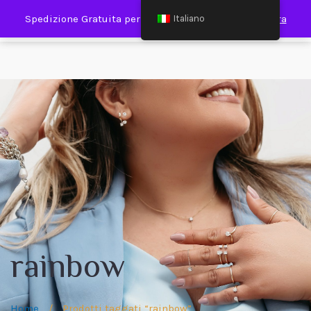
0
Spedizione Gratuita per Spesa Minima €120,00
Ignora
Italiano
rainbow
Home
/
Prodotti taggati “rainbow”