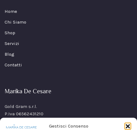
Home
Chi Siamo
Shop
Servizi
Blog
Contatti
Marika De Cesare
Gold Gram s.r.l.
P.Iva 06562431210
SS Sannitica Km 9,n. 26
Gestisci Consenso
80021 Afragola(NA)
Italy