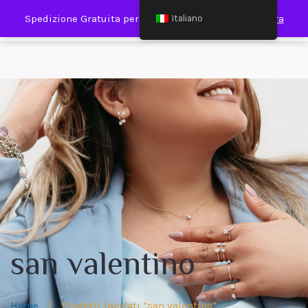
0
Spedizione Gratuita per Spesa Minima €120,00
Ignora
Italiano
san valentino
Home
/
Prodotti taggati “san valentino”