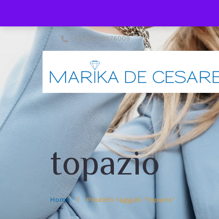
+39 081 19976009
topazio
Home
/
Prodotti taggati “topazio”