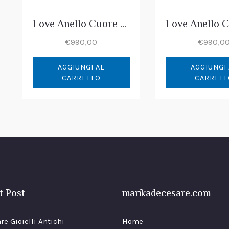
Love Anello Cuore Topazio Blu & Diamanti
€
990,00
€
990,0
AGGIUNGI AL
AGGIUNGI 
CARRELLO
CARRELL
t Post
marikadecesare.com
re Gioielli Antichi
Home