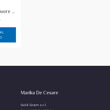
Love Anello Cuore Topazio Verde & Diamanti
0
AL
O
Marika De Cesare
Gold Gram s.r.l.