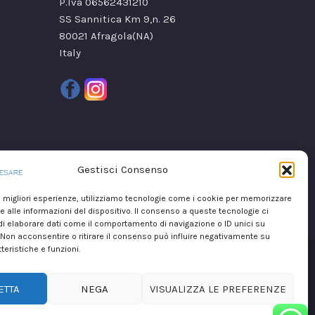
P.Iva 06562431210
SS Sannitica Km 9,n. 26
80021 Afragola(NA)
Italy
Gestisci Consenso
le migliori esperienze, utilizziamo tecnologie come i cookie per memorizzare
 alle informazioni del dispositivo. Il consenso a queste tecnologie ci
i elaborare dati come il comportamento di navigazione o ID unici su
 Non acconsentire o ritirare il consenso può influire negativamente su
teristiche e funzioni.
ight © 2026
Marika De Cesare
realizzato da
Mirium srl
ETTA
NEGA
VISUALIZZA LE PREFERENZE