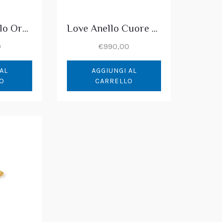
Essential Anello Oro & Topazio Taglio a Cuore
Love Anello Cuore Topazio & Diamanti
0
€
990,00
AL
AGGIUNGI AL
O
CARRELLO