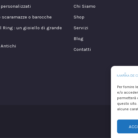
i personalizzati
Chi Siamo
e scaramazze o barocche
Shop
l Ring : un gioiello di grande
Servizi
Blog
 Antichi
Contatti
Per fornire 
e/o accedere
permetterà d
questo sito.
alcune carat
Copyr
ACC