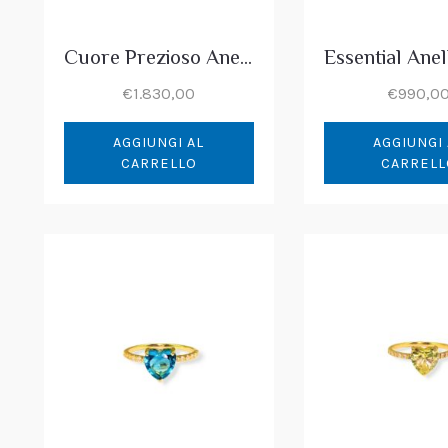
Cuore Prezioso Anello Oro & Diamanti
€
1.830,00
€
990,0
AGGIUNGI AL
AGGIUNGI 
CARRELLO
CARRELL