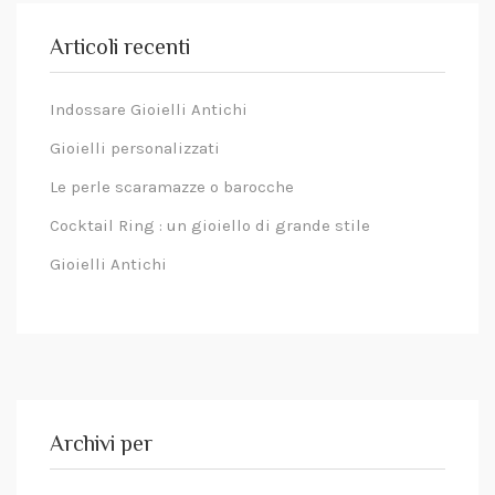
delle
informazioni
Articoli recenti
sull'indirizzo.
Indossare Gioielli Antichi
Gioielli personalizzati
Le perle scaramazze o barocche
Cocktail Ring : un gioiello di grande stile
Gioielli Antichi
Archivi per