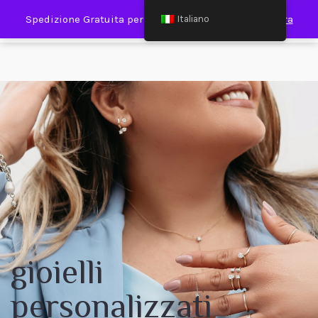
0
Spedizione Gratuita per Spesa Minima €120,00
Ignora
Italiano
gioielli
personalizzati