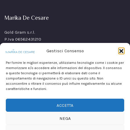
Marika De Cesare
Gold Gram s.r.l.
P.Iva 06562431210
SS Sannitica Km 9,n. 26
Gestisci Consenso
80021 Afragola(NA)
Italy
Per fornire le migliori esperienze, utilizziamo tecnologie come i cookie per
memorizzare e/o accedere alle informazioni del dispositivo. Il consenso
a queste tecnologie ci permetterà di elaborare dati come il
comportamento di navigazione o ID unici su questo sito. Non
acconsentire o ritirare il consenso può influire negativamente su alcune
caratteristiche e funzioni.
ACCETTA
NEGA