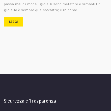
passa mai di moda.I gioielli sono metafore e simboli.Un
gioiello è sempre qualcos’altro; e in nome …
LEGGI
Sicurezza e Trasparenza