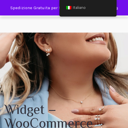
0
Spedizione Gratuita per Spesa Minima €120,00
Ignora
Italiano
Widget –
WooCommerce