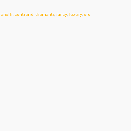
:
anelli
,
contrariè
,
diamanti
,
fancy
,
luxury
,
oro