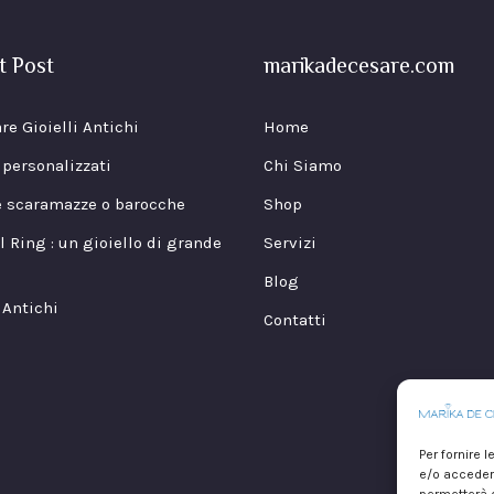
t Post
marikadecesare.com
re Gioielli Antichi
Home
i personalizzati
Chi Siamo
e scaramazze o barocche
Shop
l Ring : un gioiello di grande
Servizi
Blog
 Antichi
Contatti
Per fornire 
e/o accedere