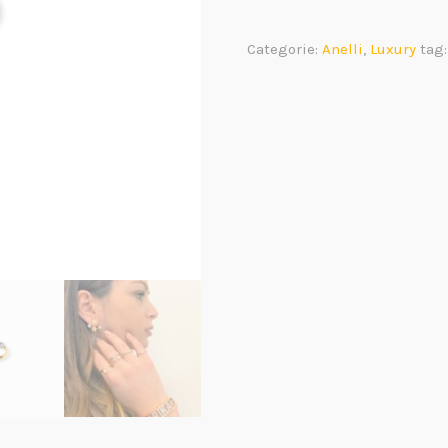
e
Diamanti
Categorie:
Anelli
,
Luxury
tag
quantità