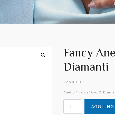
Fancy Ane
Diamanti
€
2.530,00
Anello ” Fancy” Oro & Diama
Fancy
AGGIUNGI
Anello
Oro