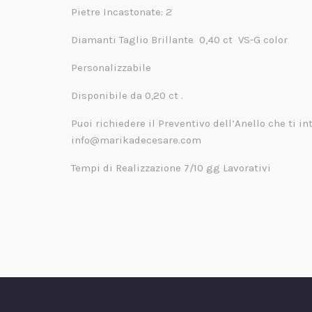
Pietre Incastonate: 2
Diamanti Taglio Brillante 0,40 ct VS-G color
Personalizzabile
Disponibile da 0,20 ct .
Puoi richiedere il Preventivo dell’Anello che ti 
info@marikadecesare.com
Tempi di Realizzazione 7/10 gg Lavorativi