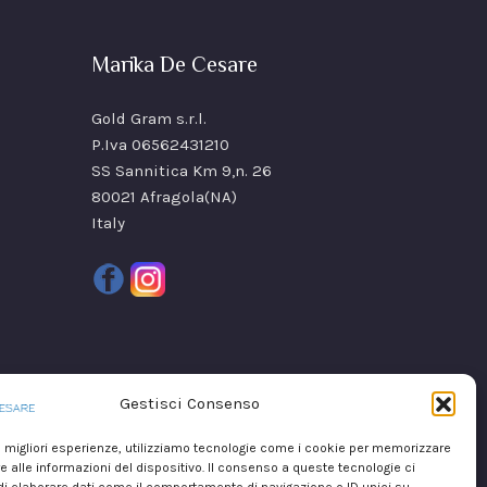
Marika De Cesare
Gold Gram s.r.l.
P.Iva 06562431210
SS Sannitica Km 9,n. 26
80021 Afragola(NA)
Italy
Gestisci Consenso
le migliori esperienze, utilizziamo tecnologie come i cookie per memorizzare
 alle informazioni del dispositivo. Il consenso a queste tecnologie ci