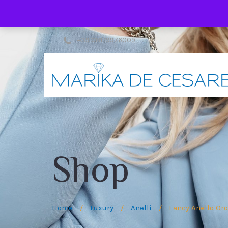
+39 081 19976009
Shop
Home
/
Luxury
/
Anelli
/
Fancy Anello Oro