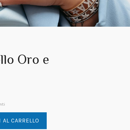
llo Oro e
nti
 AL CARRELLO