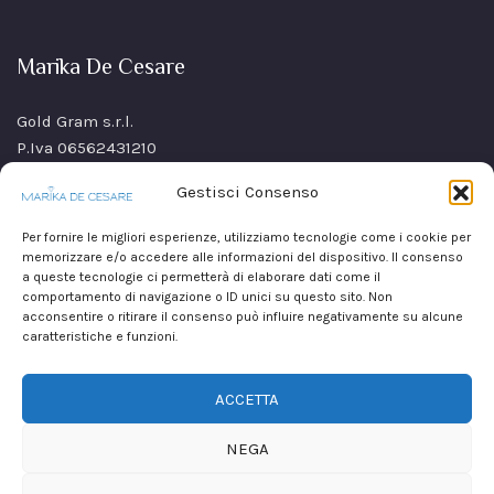
Marika De Cesare
Gold Gram s.r.l.
P.Iva 06562431210
SS Sannitica Km 9,n. 26
Gestisci Consenso
80021 Afragola(NA)
Italy
Per fornire le migliori esperienze, utilizziamo tecnologie come i cookie per
memorizzare e/o accedere alle informazioni del dispositivo. Il consenso
a queste tecnologie ci permetterà di elaborare dati come il
comportamento di navigazione o ID unici su questo sito. Non
acconsentire o ritirare il consenso può influire negativamente su alcune
caratteristiche e funzioni.
ACCETTA
NEGA