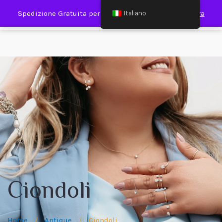
0
Spedizione Gratuita per Spesa Minima €120,00
Ignora
Italiano
Ciondoli
Home
/
Antique
/
Ciondoli